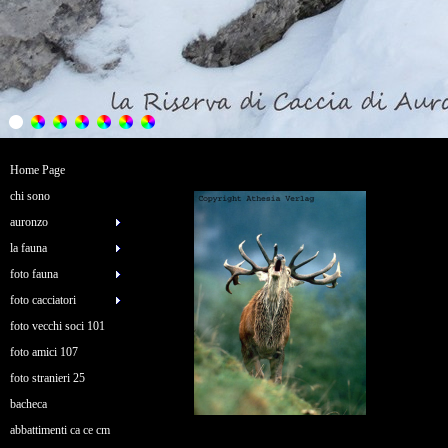
Home Page
chi sono
auronzo
la fauna
foto fauna
foto cacciatori
foto vecchi soci 101
foto amici 107
foto stranieri 25
bacheca
abbattimenti ca ce cm